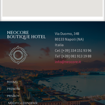
NEOCORE
Via Duomo, 348
BOUTIQUE HOTEL
80133 Napoli (NA)
Italia
Cel: [+39] 334 151 93 96
Tel: [+39] 081 913 19 88
info@neocore.it
ROOMS
PRENOTA
PRIVACY
MODIFICA CONSENSI