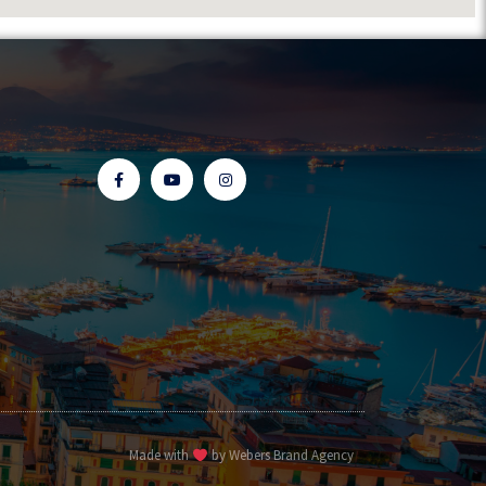
Made with
by
Webers Brand Agency