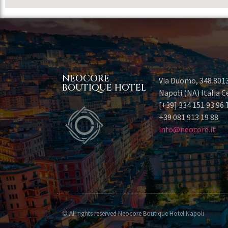
NEOCORE
Via Duomo, 348 801
BOUTIQUE HOTEL
Napoli (NA) Italia Ce
[+39] 334 151 93 96 
+39 081 913 19 88
info@neocore.it
© All rights reserved Neocore Boutique Hotel Napoli